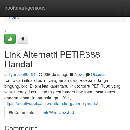
Home
bookmarkgenious
Togg
navi
Home
1
Link Alternatif PETIR388
Handal
safiyanzse890644
296 days ago
News
Discuss
Kamu cari situs situs ini yang aman dan tercepat? Jangan
bingung, bro! Di sini kita kasih tahu link terbaru PETIR388 yang
selalu ready. Link ini udah {test banget biar kamu bisa akses
dengan lancar tanpa halangan. Yuk,
https://creativepulse.info/daftar-slot-gacor-olympus/
Comments
Who Upvoted
Comments