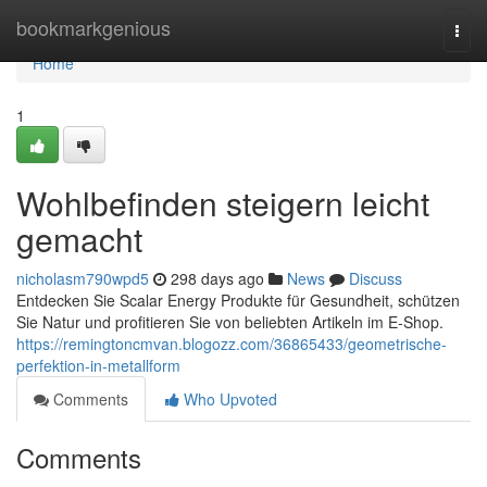
Home
bookmarkgenious
Togg
navi
Home
1
Wohlbefinden steigern leicht
gemacht
nicholasm790wpd5
298 days ago
News
Discuss
Entdecken Sie Scalar Energy Produkte für Gesundheit, schützen
Sie Natur und profitieren Sie von beliebten Artikeln im E-Shop.
https://remingtoncmvan.blogozz.com/36865433/geometrische-
perfektion-in-metallform
Comments
Who Upvoted
Comments