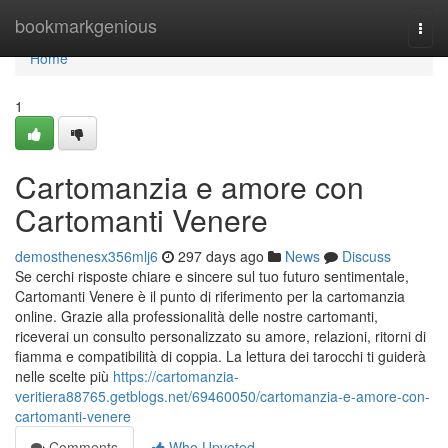
Home
bookmarkgenious
Togg
navi
Home
1
Cartomanzia e amore con
Cartomanti Venere
demosthenesx356mlj6
297 days ago
News
Discuss
Se cerchi risposte chiare e sincere sul tuo futuro sentimentale,
Cartomanti Venere è il punto di riferimento per la cartomanzia
online. Grazie alla professionalità delle nostre cartomanti,
riceverai un consulto personalizzato su amore, relazioni, ritorni di
fiamma e compatibilità di coppia. La lettura dei tarocchi ti guiderà
nelle scelte più
https://cartomanzia-
veritiera88765.getblogs.net/69460050/cartomanzia-e-amore-con-
cartomanti-venere
Comments
Who Upvoted