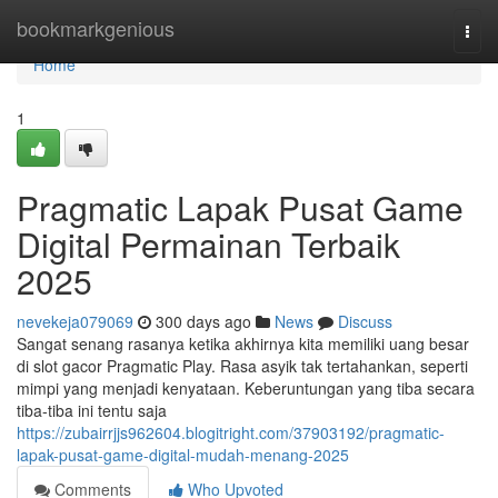
Home
bookmarkgenious
Togg
navi
Home
1
Pragmatic Lapak Pusat Game
Digital Permainan Terbaik
2025
nevekeja079069
300 days ago
News
Discuss
Sangat senang rasanya ketika akhirnya kita memiliki uang besar
di slot gacor Pragmatic Play. Rasa asyik tak tertahankan, seperti
mimpi yang menjadi kenyataan. Keberuntungan yang tiba secara
tiba-tiba ini tentu saja
https://zubairrjjs962604.blogitright.com/37903192/pragmatic-
lapak-pusat-game-digital-mudah-menang-2025
Comments
Who Upvoted