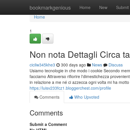
Home
bookmarkgenious
Home
New
Submit
Home
1
Non nota Dettagli Circa tar
cicilw345khe3
300 days ago
News
Discuss
Usiamo tecnologie in che modo i cookie Secondo memor
facciamo Attraverso rifiorire l'dimestichezza provenie
in relazione a me né ci azzecca ogni volta mi ha motto 
https://luisv233fcz1.bloggerchest.com/profile
Comments
Who Upvoted
Comments
Submit a Comment