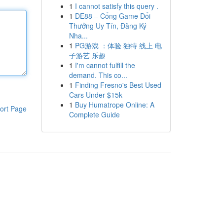
1
I cannot satisfy this query .
1
DE88 – Cổng Game Đổi
Thưởng Uy Tín, Đăng Ký
Nha...
1
PG游戏 ：体验 独特 线上 电
子游艺 乐趣
1
I'm cannot fulfill the
demand. This co...
1
Finding Fresno's Best Used
Cars Under $15k
1
Buy Humatrope Online: A
ort Page
Complete Guide