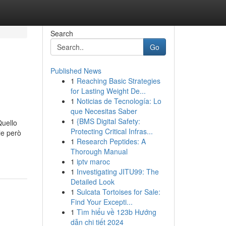
Search
Go
Published News
1
Reaching Basic Strategies
for Lasting Weight De...
1
Noticias de Tecnología: Lo
que Necesitas Saber
1
{BMS Digital Safety:
Quello
Protecting Critical Infras...
le però
1
Research Peptides: A
Thorough Manual
1
iptv maroc
1
Investigating JITU99: The
Detailed Look
1
Sulcata Tortoises for Sale:
Find Your Excepti...
1
Tìm hiểu về 123b Hướng
dẫn chi tiết 2024