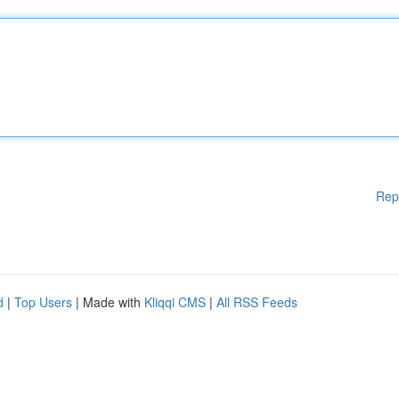
Rep
d
|
Top Users
| Made with
Kliqqi CMS
|
All RSS Feeds