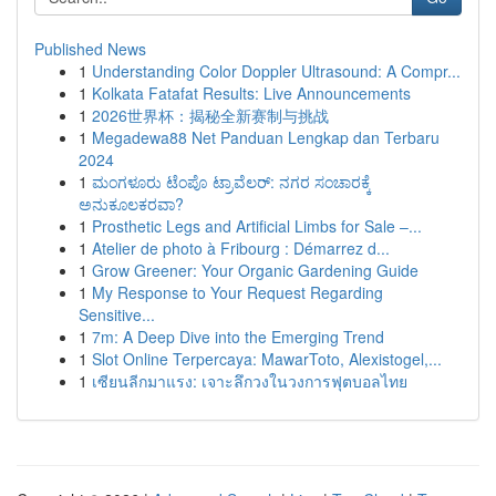
Published News
1
Understanding Color Doppler Ultrasound: A Compr...
1
Kolkata Fatafat Results: Live Announcements
1
2026世界杯：揭秘全新赛制与挑战
1
Megadewa88 Net Panduan Lengkap dan Terbaru
2024
1
ಮಂಗಳೂರು ಟೆಂಪೊ ಟ್ರಾವೆಲರ್: ನಗರ ಸಂಚಾರಕ್ಕೆ
ಅನುಕೂಲಕರವಾ?
1
Prosthetic Legs and Artificial Limbs for Sale –...
1
Atelier de photo à Fribourg : Démarrez d...
1
Grow Greener: Your Organic Gardening Guide
1
My Response to Your Request Regarding
Sensitive...
1
7m: A Deep Dive into the Emerging Trend
1
Slot Online Terpercaya: MawarToto, Alexistogel,...
1
เซียนลีกมาแรง: เจาะลึกวงในวงการฟุตบอลไทย