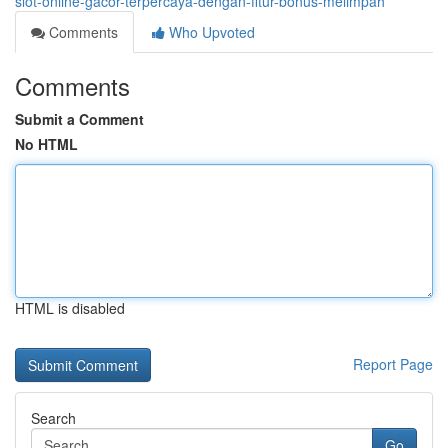
slot-online-gacor-terpercaya-dengan-fitur-bonus-melimpah
Comments
Who Upvoted
Comments
Submit a Comment
No HTML
HTML is disabled
Report Page
Search
Go