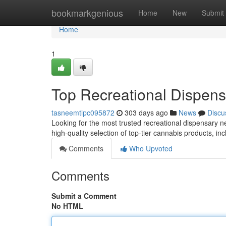
Home
bookmarkgenious
Home
New
Submit
Home
1
Top Recreational Dispens
tasneemtlpc095872
303 days ago
News
Discu
Looking for the most trusted recreational dispensary 
high-quality selection of top-tier cannabis products, inc
Comments
Who Upvoted
Comments
Submit a Comment
No HTML