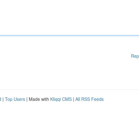
Rep
d
|
Top Users
| Made with
Kliqqi CMS
|
All RSS Feeds