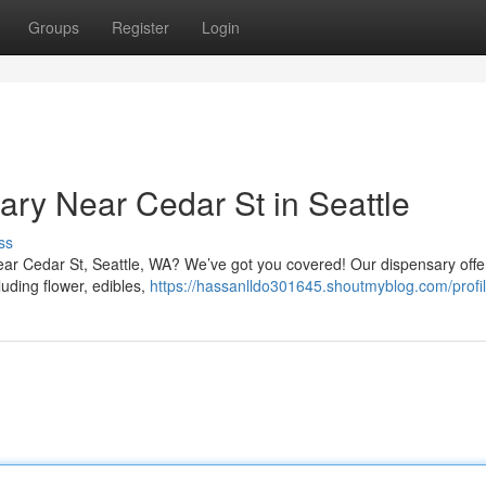
Groups
Register
Login
ary Near Cedar St in Seattle
ss
near Cedar St, Seattle, WA? We’ve got you covered! Our dispensary offe
luding flower, edibles,
https://hassanlldo301645.shoutmyblog.com/profi