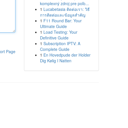
komplexný zdroj pre poľo...
1
Lucabetasia ติดต่อเรา: วิธี
การติดต่อและข้อมูลสำคัญ
1
F11 Round Bar: Your
Ultimate Guide
1
Load Testing: Your
Definitive Guide
1
Subscription IPTV: A
Complete Guide
ort Page
1
En Hovedpude der Holder
Dig Kølig I Natten