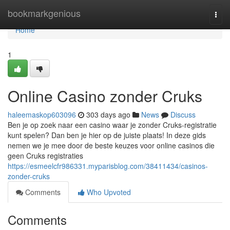
Home
bookmarkgenious
Togg
navi
Home
1
Online Casino zonder Cruks
haleemaskop603096
303 days ago
News
Discuss
Ben je op zoek naar een casino waar je zonder Cruks-registratie
kunt spelen? Dan ben je hier op de juiste plaats! In deze gids
nemen we je mee door de beste keuzes voor online casinos die
geen Cruks registraties
https://esmeelcfr986331.myparisblog.com/38411434/casinos-
zonder-cruks
Comments
Who Upvoted
Comments