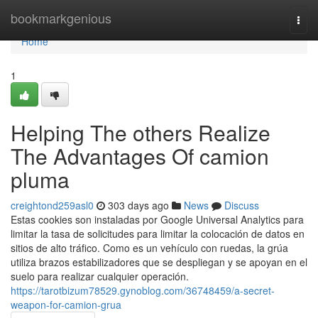
Home
bookmarkgenious
Togg
navi
Home
1
Helping The others Realize
The Advantages Of camion
pluma
creightond259asl0
303 days ago
News
Discuss
Estas cookies son instaladas por Google Universal Analytics para
limitar la tasa de solicitudes para limitar la colocación de datos en
sitios de alto tráfico. Como es un vehículo con ruedas, la grúa
utiliza brazos estabilizadores que se despliegan y se apoyan en el
suelo para realizar cualquier operación.
https://tarotbizum78529.gynoblog.com/36748459/a-secret-
weapon-for-camion-grua