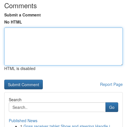
Comments
Submit a Comment
No HTML
HTML is disabled
Report Page
Search
Go
Published News
1
Gnss receiver tablet Show and steering Handle i...