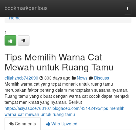
Home
bookmarkgenious
Togg
navi
Home
1
Tips Memilih Warna Cat
Mewah untuk Ruang Tamu
elijahzhcb742090
303 days ago
News
Discuss
Memilih warna cat yang tepat menarik untuk ruang tamu
merupakan faktor penting dalam menciptakan suasana nyaman.
Ruang tamu yang dibuat dengan warna cat cocok dapat menjadi
tempat menikmati yang nyaman. Berikut
https://asiyasbce763107.blogacep.com/43142495/tips-memilih-
warna-cat-mewah-untuk-ruang-tamu
Comments
Who Upvoted