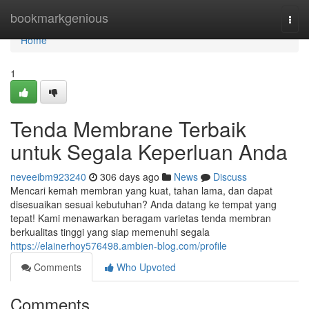
Home
bookmarkgenious
Togg
navi
Home
1
Tenda Membrane Terbaik
untuk Segala Keperluan Anda
neveeibm923240
306 days ago
News
Discuss
Mencari kemah membran yang kuat, tahan lama, dan dapat
disesuaikan sesuai kebutuhan? Anda datang ke tempat yang
tepat! Kami menawarkan beragam varietas tenda membran
berkualitas tinggi yang siap memenuhi segala
https://elainerhoy576498.ambien-blog.com/profile
Comments
Who Upvoted
Comments