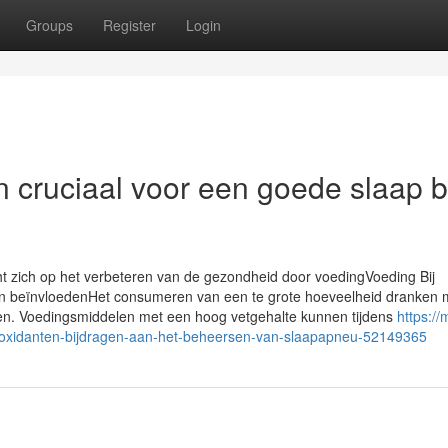
Groups
Register
Login
n cruciaal voor een goede slaap b
cht zich op het verbeteren van de gezondheid door voedingVoeding Bij
n beïnvloedenHet consumeren van een te grote hoeveelheid dranken 
oren. Voedingsmiddelen met een hoog vetgehalte kunnen tijdens
https://
oxidanten-bijdragen-aan-het-beheersen-van-slaapapneu-52149365