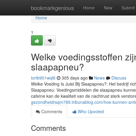
Home
bookmarkgenious
Home
New
Submit
Home
1
Welke voedingsstoffen zij
slaapapneu?
torib901wql6
305 days ago
News
Discuss
Welke Voeding Is Juist Bij Slaapapneu?: Het bedrijf ri
Slaapapneu: Voedingsmiddelen die slaapapneu kunne
cafeïne kan de kwaliteit van de nachtrust sterk verst
gezondheidrsqm789.tribunablog.com/hoe-kunnen-anti
Comments
Who Upvoted
Comments