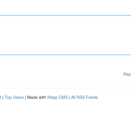
Rep
d
|
Top Users
| Made with
Kliqqi CMS
|
All RSS Feeds