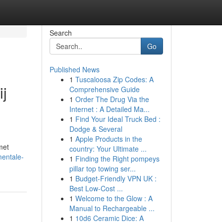
Search
Go
Published News
1
Tuscaloosa Zip Codes: A
ij
Comprehensive Guide
1
Order The Drug Via the
Internet : A Detailed Ma...
1
Find Your Ideal Truck Bed :
Dodge & Several
1
Apple Products in the
met
country: Your Ultimate ...
mentale-
1
Finding the Right pompeys
pillar top towing ser...
1
Budget-Friendly VPN UK :
Best Low-Cost ...
1
Welcome to the Glow : A
Manual to Rechargeable ...
1
10d6 Ceramic Dice: A