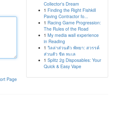
Collector's Dream
1
Finding the Right Fishkill
Paving Contractor fo...
1
Racing Game Progression:
The Rules of the Road
1
My media wall experience
in Reading
1
วิลล่าส่วนตัว พัทยา: สวรรค์
ส่วนตัว ชิด ทะเล
1
Splitz 2g Disposables: Your
Quick & Easy Vape
ort Page