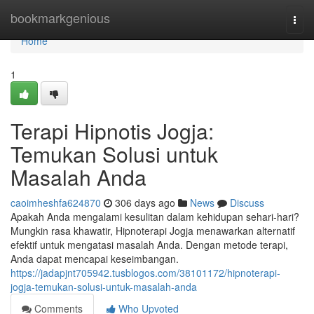
Home
bookmarkgenious
Togg
navi
Home
1
Terapi Hipnotis Jogja:
Temukan Solusi untuk
Masalah Anda
caoimheshfa624870
306 days ago
News
Discuss
Apakah Anda mengalami kesulitan dalam kehidupan sehari-hari?
Mungkin rasa khawatir, Hipnoterapi Jogja menawarkan alternatif
efektif untuk mengatasi masalah Anda. Dengan metode terapi,
Anda dapat mencapai keseimbangan.
https://jadapjnt705942.tusblogos.com/38101172/hipnoterapi-
jogja-temukan-solusi-untuk-masalah-anda
Comments
Who Upvoted