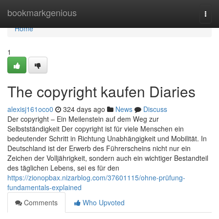
Home
bookmarkgenious
Togg
navi
Home
1
The copyright kaufen Diaries
alexisj161oco0
324 days ago
News
Discuss
Der copyright – Ein Meilenstein auf dem Weg zur
Selbstständigkeit Der copyright ist für viele Menschen ein
bedeutender Schritt in Richtung Unabhängigkeit und Mobilität. In
Deutschland ist der Erwerb des Führerscheins nicht nur ein
Zeichen der Volljährigkeit, sondern auch ein wichtiger Bestandteil
des täglichen Lebens, sei es für den
https://zionopbax.nizarblog.com/37601115/ohne-prüfung-
fundamentals-explained
Comments
Who Upvoted