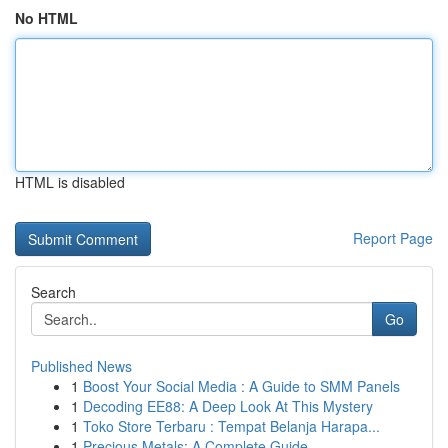
No HTML
HTML is disabled
Report Page
Search
Go
Published News
1
Boost Your Social Media : A Guide to SMM Panels
1
Decoding EE88: A Deep Look At This Mystery
1
Toko Store Terbaru : Tempat Belanja Harapa...
1
Precious Metals: A Complete Guide