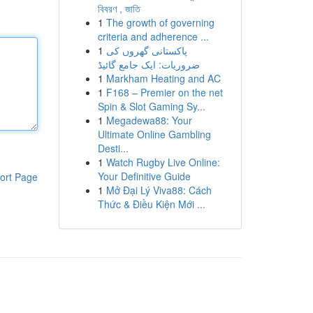
বিবরণ , জাতি
1
The growth of governing
criteria and adherence ...
1
پاکستانی گھروں کی
ضروریات: ایک جامع گائیڈ
1
Markham Heating and AC
1
F168 – Premier on the net
Spin & Slot Gaming Sy...
1
Megadewa88: Your
Ultimate Online Gambling
Desti...
1
Watch Rugby Live Online:
Your Definitive Guide
ort Page
1
Mở Đại Lý Viva88: Cách
Thức & Điều Kiện Mới ...