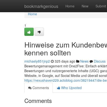
Home
bookmarkgenious
Home
New
Submit
Home
1
Hinweise zum Kundenbew
kennen sollten
michaely851jnp2
325 days ago
News
Discuss
Bewertungsmanagement mit One2Five: Einfach erklärt
Bewertungen und nutzergenerierte Inhalte (UGC) ganz
Website, in Google, auf Social Media und überall sonst
https://nexushaven229.actoblog.com/38219447/die-be
Comments
Who Upvoted
Comments