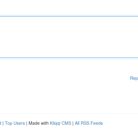
Rep
d
|
Top Users
| Made with
Kliqqi CMS
|
All RSS Feeds