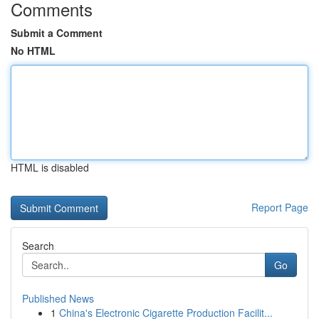
Comments
Submit a Comment
No HTML
HTML is disabled
Report Page
Search
Go
Published News
1
China's Electronic Cigarette Production Facilit...