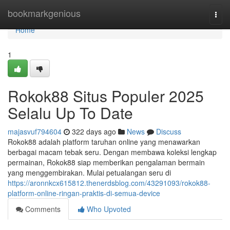
Home
bookmarkgenious
Togg
navi
Home
1
Rokok88 Situs Populer 2025
Selalu Up To Date
majasvuf794604
322 days ago
News
Discuss
Rokok88 adalah platform taruhan online yang menawarkan
berbagai macam tebak seru. Dengan membawa koleksi lengkap
permainan, Rokok88 siap memberikan pengalaman bermain
yang menggembirakan. Mulai petualangan seru di
https://aronnkcx615812.thenerdsblog.com/43291093/rokok88-
platform-online-ringan-praktis-di-semua-device
Comments
Who Upvoted