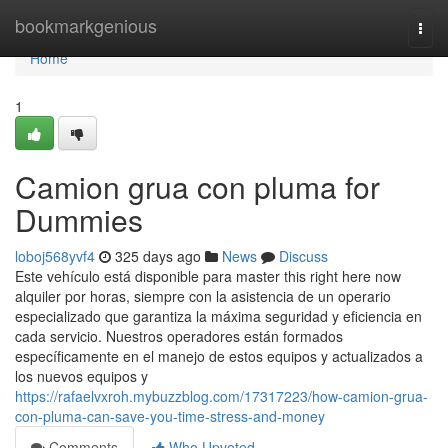
Home
bookmarkgenious
Togg
navi
Home
1
Camion grua con pluma for
Dummies
loboj568yvf4
325 days ago
News
Discuss
Este vehículo está disponible para master this right here now
alquiler por horas, siempre con la asistencia de un operario
especializado que garantiza la máxima seguridad y eficiencia en
cada servicio. Nuestros operadores están formados
específicamente en el manejo de estos equipos y actualizados a
los nuevos equipos y
https://rafaelvxroh.mybuzzblog.com/17317223/how-camion-grua-
con-pluma-can-save-you-time-stress-and-money
Comments
Who Upvoted