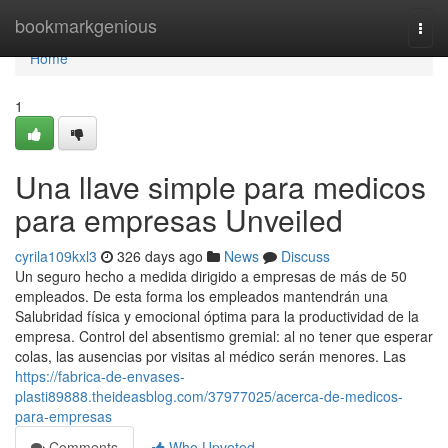
Home
bookmarkgenious
Togg
navi
Home
1
Una llave simple para medicos
para empresas Unveiled
cyrila109kxl3
326 days ago
News
Discuss
Un seguro hecho a medida dirigido a empresas de más de 50
empleados. De esta forma los empleados mantendrán una
Salubridad física y emocional óptima para la productividad de la
empresa. Control del absentismo gremial: al no tener que esperar
colas, las ausencias por visitas al médico serán menores. Las
https://fabrica-de-envases-
plasti89888.theideasblog.com/37977025/acerca-de-medicos-
para-empresas
Comments
Who Upvoted