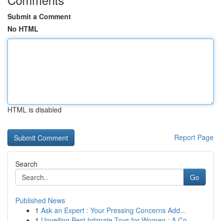
Submit a Comment
No HTML
HTML is disabled
Report Page
Search
Go
Published News
1
Ask an Expert : Your Pressing Concerns Add...
1
Unveiling Best Intimate Toys for Women : A Co...