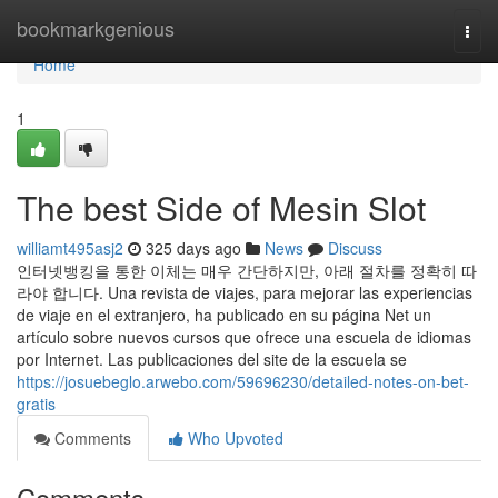
Home
bookmarkgenious
Togg
navi
Home
1
The best Side of Mesin Slot
williamt495asj2
325 days ago
News
Discuss
인터넷뱅킹을 통한 이체는 매우 간단하지만, 아래 절차를 정확히 따
라야 합니다. Una revista de viajes, para mejorar las experiencias
de viaje en el extranjero, ha publicado en su página Net un
artículo sobre nuevos cursos que ofrece una escuela de idiomas
por Internet. Las publicaciones del site de la escuela se
https://josuebeglo.arwebo.com/59696230/detailed-notes-on-bet-
gratis
Comments
Who Upvoted
Comments