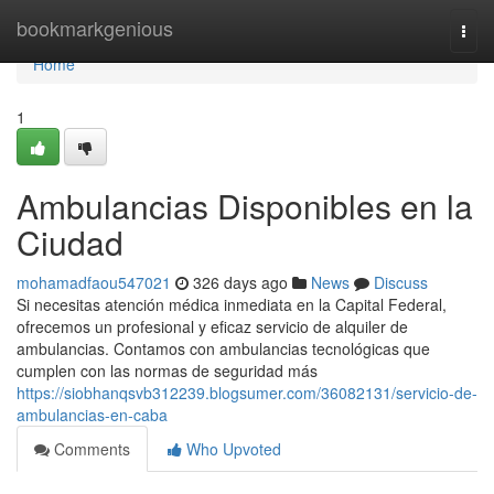
Home
bookmarkgenious
Togg
navi
Home
1
Ambulancias Disponibles en la
Ciudad
mohamadfaou547021
326 days ago
News
Discuss
Si necesitas atención médica inmediata en la Capital Federal,
ofrecemos un profesional y eficaz servicio de alquiler de
ambulancias. Contamos con ambulancias tecnológicas que
cumplen con las normas de seguridad más
https://siobhanqsvb312239.blogsumer.com/36082131/servicio-de-
ambulancias-en-caba
Comments
Who Upvoted