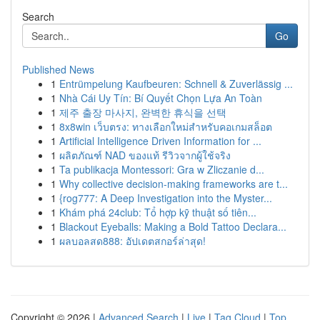
Search
Go
Published News
1
Entrümpelung Kaufbeuren: Schnell & Zuverlässig ...
1
Nhà Cái Uy Tín: Bí Quyết Chọn Lựa An Toàn
1
제주 출장 마사지, 완벽한 휴식을 선택
1
8x8win เว็บตรง: ทางเลือกใหม่สำหรับคอเกมสล็อต
1
Artificial Intelligence Driven Information for ...
1
ผลิตภัณฑ์ NAD ของแท้ รีวิวจากผู้ใช้จริง
1
Ta publikacja Montessori: Gra w Zliczanie d...
1
Why collective decision-making frameworks are t...
1
{rog777: A Deep Investigation into the Myster...
1
Khám phá 24club: Tổ hợp kỹ thuật số tiên...
1
Blackout Eyeballs: Making a Bold Tattoo Declara...
1
ผลบอลสด888: อัปเดตสกอร์ล่าสุด!
Copyright © 2026 |
Advanced Search
|
Live
|
Tag Cloud
|
Top