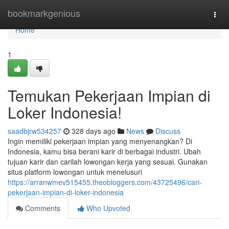
Home
bookmarkgenious
Togg
navi
Home
1
Temukan Pekerjaan Impian di
Loker Indonesia!
saadbjrw534257
328 days ago
News
Discuss
Ingin memiliki pekerjaan impian yang menyenangkan? Di
Indonesia, kamu bisa berani karir di berbagai industri. Ubah
tujuan karir dan carilah lowongan kerja yang sesuai. Gunakan
situs platform lowongan untuk menelusuri
https://arranwmev515455.theobloggers.com/43725496/cari-
pekerjaan-impian-di-loker-indonesia
Comments
Who Upvoted