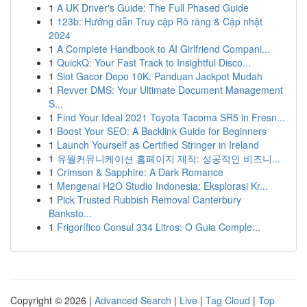
1
A UK Driver's Guide: The Full Phased Guide
1
123b: Hướng dẫn Truy cập Rõ ràng & Cập nhật
2024
1
A Complete Handbook to AI Girlfriend Compani...
1
QuickQ: Your Fast Track to Insightful Disco...
1
Slot Gacor Depo 10K: Panduan Jackpot Mudah
1
Revver DMS: Your Ultimate Document Management
S...
1
Find Your Ideal 2021 Toyota Tacoma SR5 in Fresn...
1
Boost Your SEO: A Backlink Guide for Beginners
1
Launch Yourself as Certified Stringer in Ireland
1
유월커뮤니케이션 홈페이지 제작: 성공적인 비즈니...
1
Crimson & Sapphire: A Dark Romance
1
Mengenai H2O Studio Indonesia: Eksplorasi Kr...
1
Pick Trusted Rubbish Removal Canterbury
Banksto...
1
Frigorífico Consul 334 Litros: O Guia Comple...
Copyright © 2026 |
Advanced Search
|
Live
|
Tag Cloud
|
Top