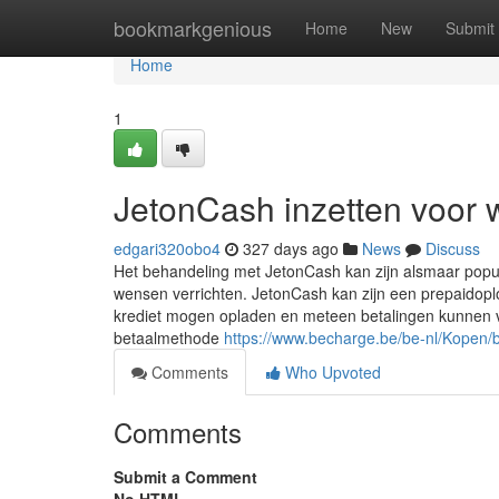
Home
bookmarkgenious
Home
New
Submit
Home
1
JetonCash inzetten voor 
edgari320obo4
327 days ago
News
Discuss
Het behandeling met JetonCash kan zijn alsmaar popul
wensen verrichten. JetonCash kan zijn een prepaidopl
krediet mogen opladen en meteen betalingen kunnen v
betaalmethode
https://www.becharge.be/be-nl/Kopen/
Comments
Who Upvoted
Comments
Submit a Comment