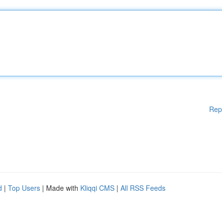
Rep
d
|
Top Users
| Made with
Kliqqi CMS
|
All RSS Feeds