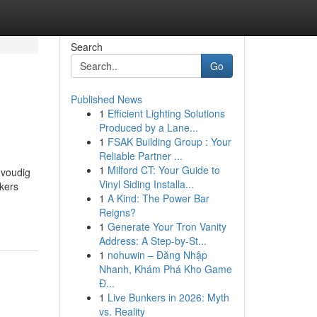
Search
Go
Published News
1
Efficient Lighting Solutions
Produced by a Lane...
1
FSAK Building Group : Your
Reliable Partner ...
1
Milford CT: Your Guide to
nvoudig
Vinyl Siding Installa...
kers
1
A Kind: The Power Bar
Reigns?
1
Generate Your Tron Vanity
Address: A Step-by-St...
1
nohuwin – Đăng Nhập
Nhanh, Khám Phá Kho Game
Đ...
1
Live Bunkers in 2026: Myth
vs. Reality