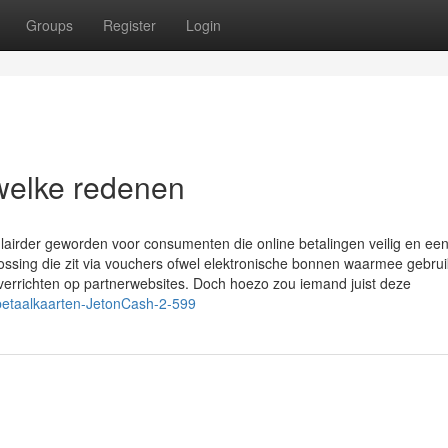
Groups
Register
Login
welke redenen
airder geworden voor consumenten die online betalingen veilig en ee
ossing die zit via vouchers ofwel elektronische bonnen waarmee gebrui
errichten op partnerwebsites. Doch hoezo zou iemand juist deze
betaalkaarten-JetonCash-2-599