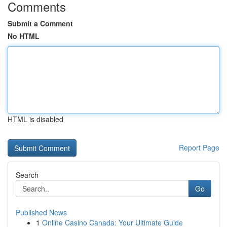
Comments
Submit a Comment
No HTML
HTML is disabled
Report Page
Search
Go
Published News
1
Online Casino Canada: Your Ultimate Guide