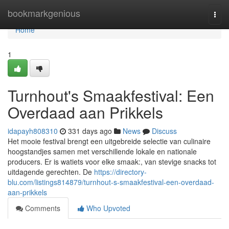
Home
bookmarkgenious
Togg
navi
Home
1
Turnhout's Smaakfestival: Een
Overdaad aan Prikkels
idapayh808310
331 days ago
News
Discuss
Het mooie festival brengt een uitgebreide selectie van culinaire
hoogstandjes samen met verschillende lokale en nationale
producers. Er is watiets voor elke smaak:, van stevige snacks tot
uitdagende gerechten. De
https://directory-
blu.com/listings814879/turnhout-s-smaakfestival-een-overdaad-
aan-prikkels
Comments
Who Upvoted