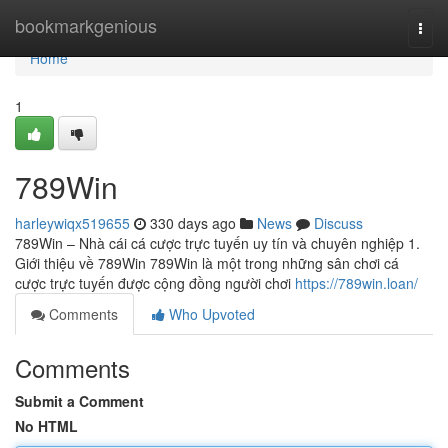
Home
bookmarkgenious
Togg
navi
Home
1
789Win
harleywiqx519655
330 days ago
News
Discuss
789Win – Nhà cái cá cược trực tuyến uy tín và chuyên nghiệp 1.
Giới thiệu về 789Win 789Win là một trong những sân chơi cá
cược trực tuyến được cộng đồng người chơi
https://789win.loan/
Comments
Who Upvoted
Comments
Submit a Comment
No HTML