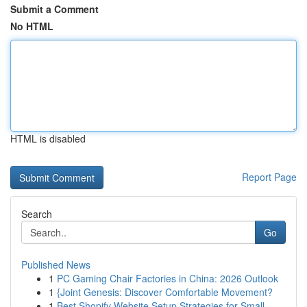
Submit a Comment
No HTML
HTML is disabled
Report Page
Search
Go
Published News
1
PC Gaming Chair Factories in China: 2026 Outlook
1
{Joint Genesis: Discover Comfortable Movement?
1
Best Shopify Website Setup Strategies for Small...