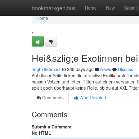
Home
bookmarkgenious
Home
New
Submit
Home
1
Hei&szlig;e Exotinnen be
hughx665qxe4
330 days ago
News
Discuss
Auf dieser Seite ficken die attractive Erotikdarstell
nassen Votzen und fetten Titten auf einem versauten
spielt doch überhaupt keine Rolle, ob du auf XXL Titte
Comments
Who Upvoted
Comments
Submit a Comment
No HTML