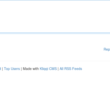
Rep
d
|
Top Users
| Made with
Kliqqi CMS
|
All RSS Feeds