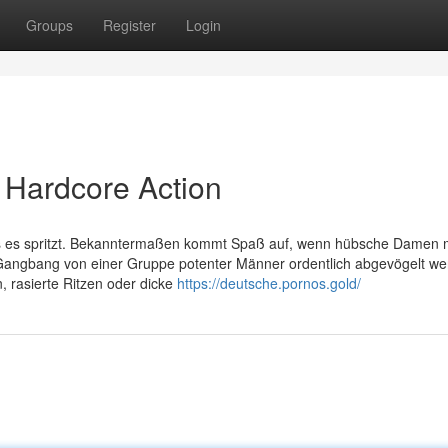
Groups
Register
Login
i Hardcore Action
er bis es spritzt. Bekanntermaßen kommt Spaß auf, wenn hübsche Damen 
 Gangbang von einer Gruppe potenter Männer ordentlich abgevögelt we
n, rasierte Ritzen oder dicke
https://deutsche.pornos.gold/