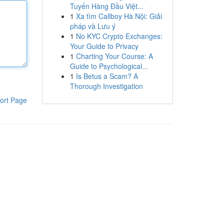
Tuyến Hàng Đầu Việt...
1
Xa tìm Callboy Hà Nội: Giải
pháp và Lưu ý
1
No KYC Crypto Exchanges:
Your Guide to Privacy
1
Charting Your Course: A
Guide to Psychological...
1
Is Betus a Scam? A
Thorough Investigation
ort Page