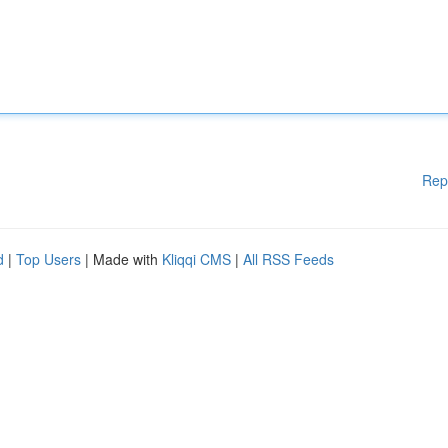
Rep
d
|
Top Users
| Made with
Kliqqi CMS
|
All RSS Feeds