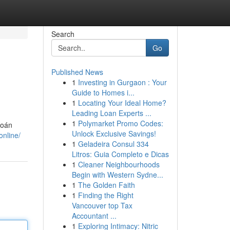
Search
Go
Published News
1
Investing in Gurgaon : Your
Guide to Homes i...
1
Locating Your Ideal Home?
Leading Loan Experts ...
1
Polymarket Promo Codes:
đoán
Unlock Exclusive Savings!
nline/
1
Geladeira Consul 334
Litros: Guia Completo e Dicas
1
Cleaner Neighbourhoods
Begin with Western Sydne...
1
The Golden Faith
1
Finding the Right
Vancouver top Tax
Accountant ...
1
Exploring Intimacy: Nitric