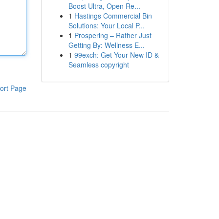
Boost Ultra, Open Re...
1
Hastings Commercial Bin
Solutions: Your Local P...
1
Prospering – Rather Just
Getting By: Wellness E...
1
99exch: Get Your New ID &
Seamless copyright
ort Page