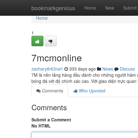
Home
bookmarkgenious
Home
New
Submit
Home
1
7mcmonline
zachary8r63rai1
333 days ago
News
Discuss
7M là nền tảng hàng đầu dành cho những người hâm mộ 
bóng đá với độ chính xác cao. Với giao diện trực quan
Comments
Who Upvoted
Comments
Submit a Comment
No HTML