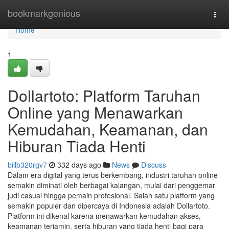
Home
bookmarkgenious
Togg
navi
Home
1
Dollartoto: Platform Taruhan
Online yang Menawarkan
Kemudahan, Keamanan, dan
Hiburan Tiada Henti
billb320rgv7
332 days ago
News
Discuss
Dalam era digital yang terus berkembang, industri taruhan online
semakin diminati oleh berbagai kalangan, mulai dari penggemar
judi casual hingga pemain profesional. Salah satu platform yang
semakin populer dan dipercaya di Indonesia adalah Dollartoto.
Platform ini dikenal karena menawarkan kemudahan akses,
keamanan terjamin, serta hiburan yang tiada henti bagi para