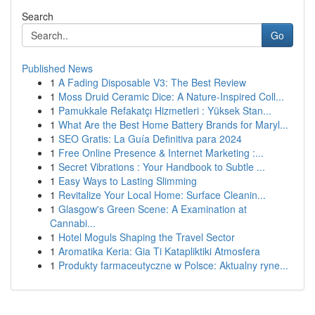
Search
Go
Published News
1
A Fading Disposable V3: The Best Review
1
Moss Druid Ceramic Dice: A Nature-Inspired Coll...
1
Pamukkale Refakatçı Hizmetleri : Yüksek Stan...
1
What Are the Best Home Battery Brands for Maryl...
1
SEO Gratis: La Guía Definitiva para 2024
1
Free Online Presence & Internet Marketing :...
1
Secret Vibrations : Your Handbook to Subtle ...
1
Easy Ways to Lasting Slimming
1
Revitalize Your Local Home: Surface Cleanin...
1
Glasgow's Green Scene: A Examination at
Cannabi...
1
Hotel Moguls Shaping the Travel Sector
1
Aromatika Keria: Gia Ti Katapliktiki Atmosfera
1
Produkty farmaceutyczne w Polsce: Aktualny ryne...