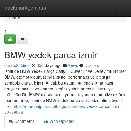
Home
bookmarkgenious
Togg
navi
Home
1
BMW yedek parca izmir
omars245iez0
356 days ago
News
Discuss
İzmir’de BMW Yedek Parça Satışı – Güvenilir ve Deneyimli Hizmet
BMW, otomotiv dünyasında kalite, performans ve prestijin
sembolü olarak bilinir. Ancak bu üstün mühendislik harikası
araçların bakımı ve onarımı, doğru yedek parça kullanımıyla
mümkündür. İBMW olarak, uzun yıllara dayanan otomotiv sektörü
tecrübemizle, İzmir’de BMW yedek parça satışı hizmetini güvenilir,
hızlı
https://marcoajpua.shotblogs.com/bmw-yedek-parca-izmir-
50759078
Comments
Who Upvoted