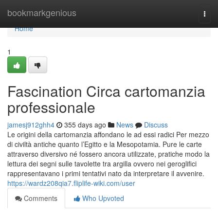
Home
bookmarkgenious
Togg
navi
Home
1
Fascination Circa cartomanzia
professionale
jamesj912ghh4
355 days ago
News
Discuss
Le origini della cartomanzia affondano le ad essi radici Per mezzo
di civiltà antiche quanto l’Egitto e la Mesopotamia. Pure le carte
attraverso diversivo né fossero ancora utilizzate, pratiche modo la
lettura dei segni sulle tavolette tra argilla ovvero nei geroglifici
rappresentavano i primi tentativi nato da interpretare il avvenire.
https://wardz208qia7.fliplife-wiki.com/user
Comments
Who Upvoted