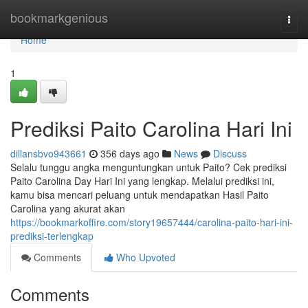
Home
bookmarkgenious
Togg
navi
Home
1
Prediksi Paito Carolina Hari Ini
dillansbvo943661
356 days ago
News
Discuss
Selalu tunggu angka menguntungkan untuk Paito? Cek prediksi
Paito Carolina Day Hari Ini yang lengkap. Melalui prediksi ini,
kamu bisa mencari peluang untuk mendapatkan Hasil Paito
Carolina yang akurat akan
https://bookmarkoffire.com/story19657444/carolina-paito-hari-ini-
prediksi-terlengkap
Comments
Who Upvoted
Comments