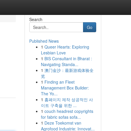
Search
Go
Published News
1
Queer Hearts: Exploring
Lesbian Love
1
BIS Consultant in Bharat :
Navigating Standa...
1
澳门金沙：最新游戏体验全
览
1
Finding an Fleet
Management Box Builder:
The Yo...
1
홈페이지 제작 성공적인 사
이트 구축을 위한 ...
1
couch headrest copyrights
for fabric sofas sofa...
1
Deze Toekomst van
Agrofood Industrie: Innovat...