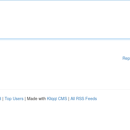
Rep
d
|
Top Users
| Made with
Kliqqi CMS
|
All RSS Feeds