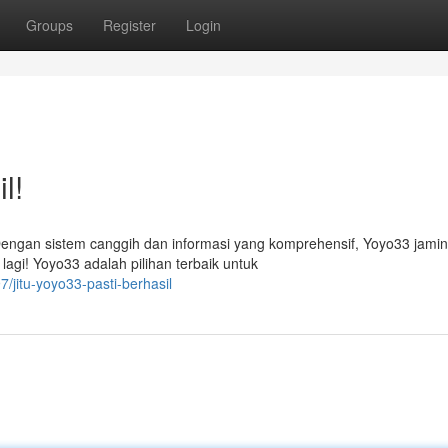
Groups
Register
Login
l!
Dengan sistem canggih dan informasi yang komprehensif, Yoyo33 jamin
lagi! Yoyo33 adalah pilihan terbaik untuk
jitu-yoyo33-pasti-berhasil