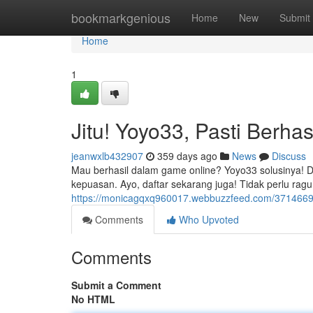
Home
bookmarkgenious
Home
New
Submit
Home
1
Jitu! Yoyo33, Pasti Berhasi
jeanwxlb432907
359 days ago
News
Discuss
Mau berhasil dalam game online? Yoyo33 solusinya! 
kepuasan. Ayo, daftar sekarang juga! Tidak perlu ragu 
https://monicagqxq960017.webbuzzfeed.com/37146697/
Comments
Who Upvoted
Comments
Submit a Comment
No HTML