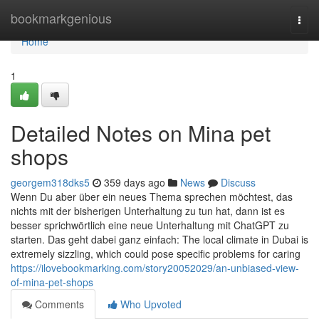
Home
bookmarkgenious
Togg
navi
Home
1
Detailed Notes on Mina pet
shops
georgem318dks5
359 days ago
News
Discuss
Wenn Du aber über ein neues Thema sprechen möchtest, das
nichts mit der bisherigen Unterhaltung zu tun hat, dann ist es
besser sprichwörtlich eine neue Unterhaltung mit ChatGPT zu
starten. Das geht dabei ganz einfach: The local climate in Dubai is
extremely sizzling, which could pose specific problems for caring
https://ilovebookmarking.com/story20052029/an-unbiased-view-
of-mina-pet-shops
Comments
Who Upvoted