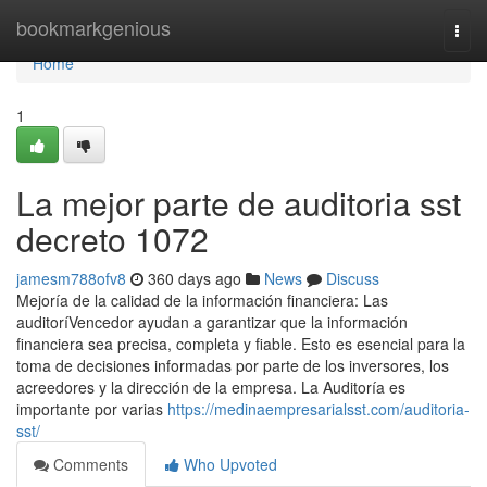
Home
bookmarkgenious
Togg
navi
Home
1
La mejor parte de auditoria sst
decreto 1072
jamesm788ofv8
360 days ago
News
Discuss
Mejoría de la calidad de la información financiera: Las
auditoríVencedor ayudan a garantizar que la información
financiera sea precisa, completa y fiable. Esto es esencial para la
toma de decisiones informadas por parte de los inversores, los
acreedores y la dirección de la empresa. La Auditoría es
importante por varias
https://medinaempresarialsst.com/auditoria-
sst/
Comments
Who Upvoted