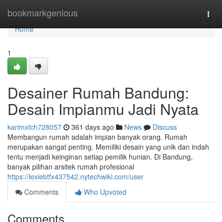
Home
bookmarkgenious
Togg
navi
Home
1
Desainer Rumah Bandung:
Desain Impianmu Jadi Nyata
karimxtch728057
361 days ago
News
Discuss
Membangun rumah adalah impian banyak orang. Rumah
merupakan sangat penting. Memiliki desain yang unik dan indah
tentu menjadi keinginan setiap pemilik hunian. Di Bandung,
banyak pilihan arsitek rumah profesional
https://lexiebtfx437542.nytechwiki.com/user
Comments
Who Upvoted
Comments