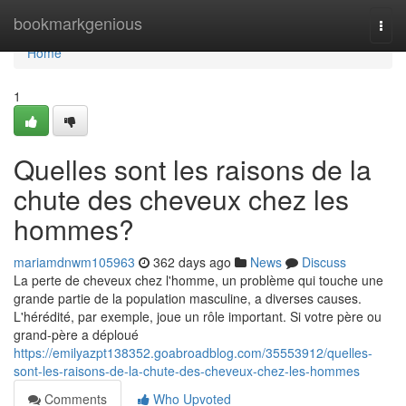
Home
bookmarkgenious
Togg
navi
Home
1
Quelles sont les raisons de la
chute des cheveux chez les
hommes?
mariamdnwm105963
362 days ago
News
Discuss
La perte de cheveux chez l'homme, un problème qui touche une
grande partie de la population masculine, a diverses causes.
L'hérédité, par exemple, joue un rôle important. Si votre père ou
grand-père a déploué
https://emilyazpt138352.goabroadblog.com/35553912/quelles-
sont-les-raisons-de-la-chute-des-cheveux-chez-les-hommes
Comments
Who Upvoted