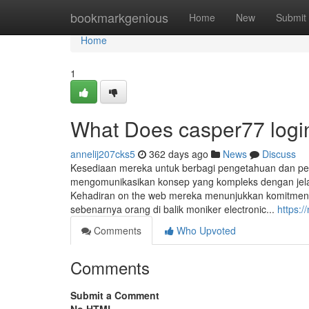
Home
bookmarkgenious
Home
New
Submit
Home
1
What Does casper77 log
annelij207cks5
362 days ago
News
Discuss
Kesediaan mereka untuk berbagi pengetahuan dan p
mengomunikasikan konsep yang kompleks dengan jela
Kehadiran on the web mereka menunjukkan komitmen t
sebenarnya orang di balik moniker electronic...
https:
Comments
Who Upvoted
Comments
Submit a Comment