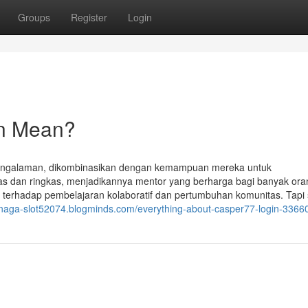
Groups
Register
Login
in Mean?
engalaman, dikombinasikan dengan kemampuan mereka untuk
s dan ringkas, menjadikannya mentor yang berharga bagi banyak ora
erhadap pembelajaran kolaboratif dan pertumbuhan komunitas. Tapi 
//naga-slot52074.blogminds.com/everything-about-casper77-login-3366