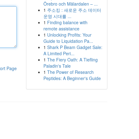
Örebro och Mälardalen – ...
1
주소킹 : 새로운 주소 데이터
운영 시대를 ...
1
Finding balance with
remote assistance
1
Unlocking Profits: Your
Guide to Liquidation Pa...
1
Shark P Beam Gadget Sale:
A Limited Peri...
1
The Fiery Oath: A Tiefling
Paladin's Tale
ort Page
1
The Power of Research
Peptides: A Beginner's Guide