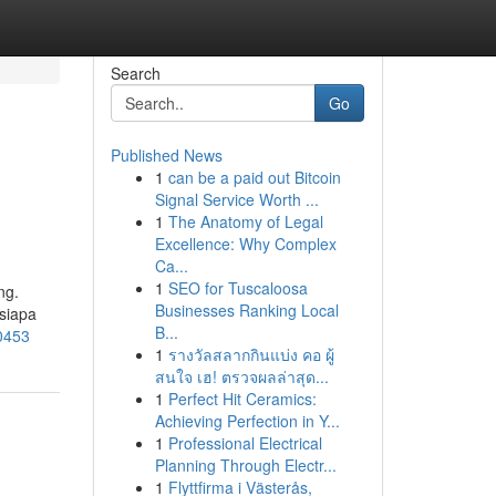
Search
Go
Published News
1
can be a paid out Bitcoin
Signal Service Worth ...
1
The Anatomy of Legal
Excellence: Why Complex
Ca...
1
SEO for Tuscaloosa
ng.
Businesses Ranking Local
siapa
B...
0453
1
รางวัลสลากกินแบ่ง คอ ผู้
สนใจ เฮ! ตรวจผลล่าสุด...
1
Perfect Hit Ceramics:
Achieving Perfection in Y...
1
Professional Electrical
Planning Through Electr...
1
Flyttfirma i Västerås,