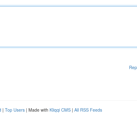
Rep
d
|
Top Users
| Made with
Kliqqi CMS
|
All RSS Feeds