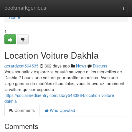
Home
bookmarkgenious
Togg
navi
Home
1
Location Voiture Dakhla
gerardzxnt564535
362 days ago
News
Discuss
Vous souhaitez explorer la beauté sauvage et les merveilles de
Dakhla ? Louez une voiture pour profiter au mieux. Avec une
large gamme de modèles disponibles, vous trouverez forcément
la voiture qui correspond à
https://socialmediaentry.com/story5483964/location-voiture-
dakhla
Comments
Who Upvoted
Comments