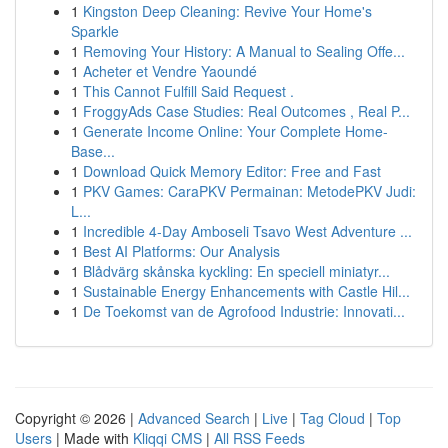
1
Kingston Deep Cleaning: Revive Your Home's
Sparkle
1
Removing Your History: A Manual to Sealing Offe...
1
Acheter et Vendre Yaoundé
1
This Cannot Fulfill Said Request .
1
FroggyAds Case Studies: Real Outcomes , Real P...
1
Generate Income Online: Your Complete Home-
Base...
1
Download Quick Memory Editor: Free and Fast
1
PKV Games: CaraPKV Permainan: MetodePKV Judi:
L...
1
Incredible 4-Day Amboseli Tsavo West Adventure ...
1
Best AI Platforms: Our Analysis
1
Blådvärg skånska kyckling: En speciell miniatyr...
1
Sustainable Energy Enhancements with Castle Hil...
1
De Toekomst van de Agrofood Industrie: Innovati...
Copyright © 2026 |
Advanced Search
|
Live
|
Tag Cloud
|
Top
Users
| Made with
Kliqqi CMS
|
All RSS Feeds