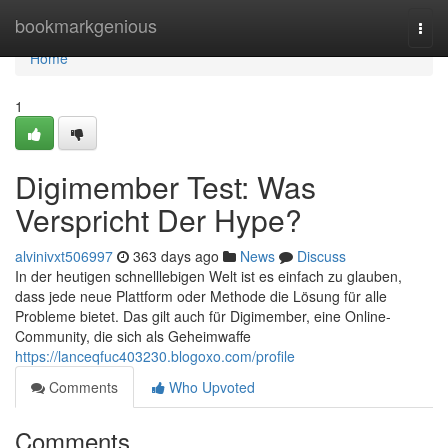
Home
bookmarkgenious
Togg
navi
Home
1
Digimember Test: Was
Verspricht Der Hype?
alvinivxt506997
363 days ago
News
Discuss
In der heutigen schnelllebigen Welt ist es einfach zu glauben,
dass jede neue Plattform oder Methode die Lösung für alle
Probleme bietet. Das gilt auch für Digimember, eine Online-
Community, die sich als Geheimwaffe
https://lanceqfuc403230.blogoxo.com/profile
Comments
Who Upvoted
Comments