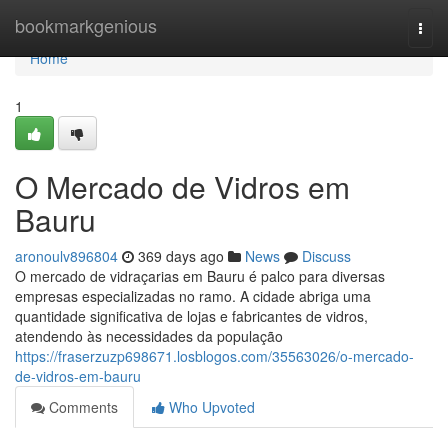
Home
bookmarkgenious
Togg
navi
Home
1
O Mercado de Vidros em
Bauru
aronoulv896804
369 days ago
News
Discuss
O mercado de vidraçarias em Bauru é palco para diversas
empresas especializadas no ramo. A cidade abriga uma
quantidade significativa de lojas e fabricantes de vidros,
atendendo às necessidades da população
https://fraserzuzp698671.losblogos.com/35563026/o-mercado-
de-vidros-em-bauru
Comments
Who Upvoted