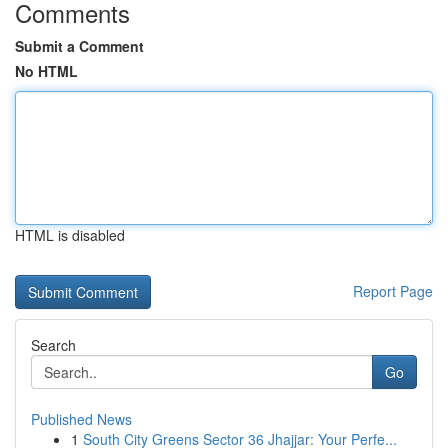
Comments
Submit a Comment
No HTML
HTML is disabled
Report Page
Search
Go
Published News
1
South City Greens Sector 36 Jhajjar: Your Perfe...