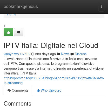
Home
bookmarkgenious
Togg
navi
Home
1
IPTV Italia: Digitale nel Cloud
vinnyozvo907592
383 days ago
News
Discuss
L' evoluzione della televisione è arrivata in Italia con l'avvento
dell'IPTV. Con questo sistema, le programmazioni televisive
vengono trasmesse via internet, offrendo un'esperienza di visione
interattiva. IPTV Italia
https://prestonsoqv866254.blogpixi.com/36543795/iptv-italia-la-tv-
in-streaming
Comments
Who Upvoted
Comments