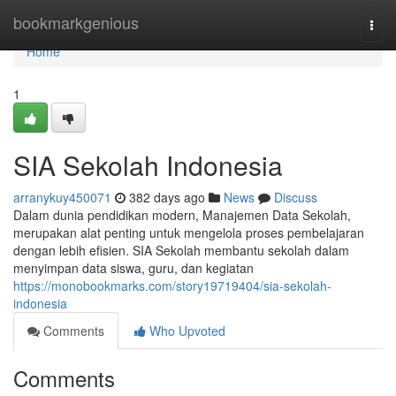
Home
bookmarkgenious
Togg
navi
Home
1
SIA Sekolah Indonesia
arranykuy450071
382 days ago
News
Discuss
Dalam dunia pendidikan modern, Manajemen Data Sekolah,
merupakan alat penting untuk mengelola proses pembelajaran
dengan lebih efisien. SIA Sekolah membantu sekolah dalam
menyimpan data siswa, guru, dan kegiatan
https://monobookmarks.com/story19719404/sia-sekolah-
indonesia
Comments
Who Upvoted
Comments