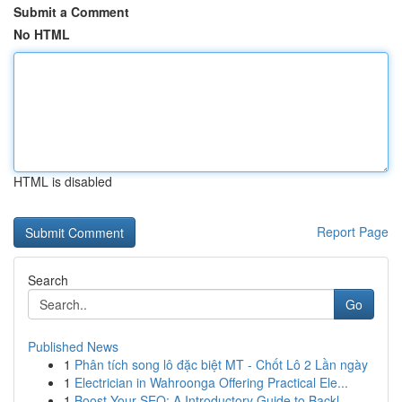
Submit a Comment
No HTML
HTML is disabled
Report Page
Search
Go
Published News
1
Phân tích song lô đặc biệt MT - Chốt Lô 2 Lần ngày
1
Electrician in Wahroonga Offering Practical Ele...
1
Boost Your SEO: A Introductory Guide to Backl...