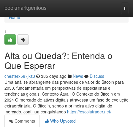
Home
bookmarkgenious
Togg
navi
Home
1
Alta ou Queda?: Entenda o
Que Esperar
chesterx567jkz3
385 days ago
News
Discuss
Uma análise abrangente das previsões de valor do Bitcoin para
2030, fundamentada em perspectivas de especialistas e
tendências globais. Contexto Atual: O Contexto do Bitcoin em
2024 O mercado de ativos digitais atravessa um fase de evolução
extraordinária. O Bitcoin, sendo a primeira ativo digital do
mercado, continua conquistando
https://escolatrader.net/
Comments
Who Upvoted