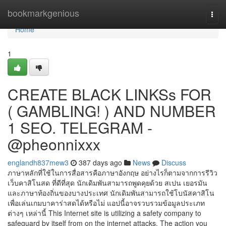
Home
bookmarkgenious
Togg
navi
Home
1
CREATE BLACK LINKSs FOR
( GAMBLING! ) AND NUMBER
1 SEO. TELEGRAM -
@pheonnixxx
englandh837mew3
387 days ago
News
Discuss
ภาษาหลักที่ใช้ในการสื่อสารคือภาษาอังกฤษ อย่างไรก็ตามจากการรีวิว
เว็บคาสิโนสด ที่ดีที่สุด นักเดิมพันสามารถพูดคุยด้วย สเปน เยอรมัน
และภาษาท้องถิ่นของบางประเทศ นักเดิมพันสามารถใช้โบนัสคาสิโน
เพื่อเล่นเกมบาคาร่าสดได้หรือไม่ แอปนี้อาจรวบรวมข้อมูลประเภท
ต่างๆ เหล่านี้ This Internet site is utilizing a safety company to
safeguard by itself from on the internet attacks. The action you