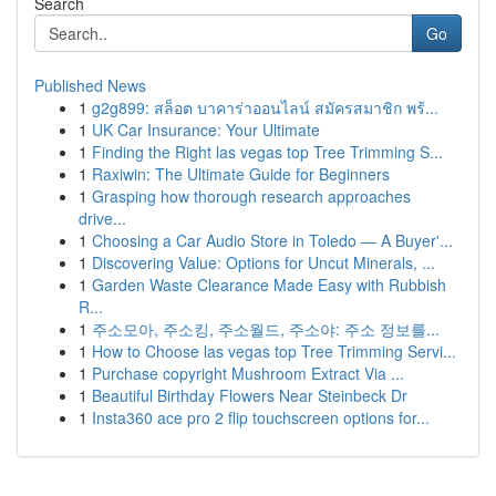
Search
Go
Published News
1
g2g899: สล็อต บาคาร่าออนไลน์ สมัครสมาชิก พร้...
1
UK Car Insurance: Your Ultimate
1
Finding the Right las vegas top Tree Trimming S...
1
Raxiwin: The Ultimate Guide for Beginners
1
Grasping how thorough research approaches
drive...
1
Choosing a Car Audio Store in Toledo — A Buyer'...
1
Discovering Value: Options for Uncut Minerals, ...
1
Garden Waste Clearance Made Easy with Rubbish
R...
1
주소모아, 주소킹, 주소월드, 주소야: 주소 정보를...
1
How to Choose las vegas top Tree Trimming Servi...
1
Purchase copyright Mushroom Extract Via ...
1
Beautiful Birthday Flowers Near Steinbeck Dr
1
Insta360 ace pro 2 flip touchscreen options for...